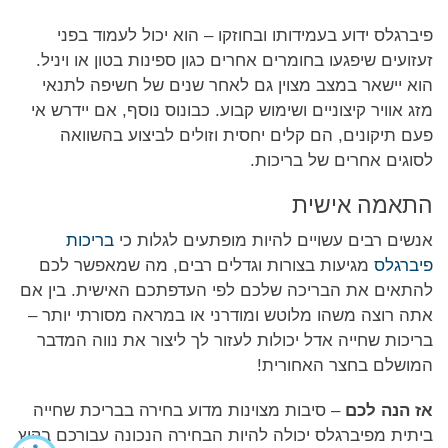
פיברגלס ידוע בעמידותו ובחוזקו – הוא יכול לעמוד בפני
זעזועים שיפגעו בחומרים אחרים כגון ספינות בטון או ויניל.
הוא יישאר במצב מצוין גם לאחר שנים של חשיפה לתנאי
מזג אוויר קיצוניים ושימוש קבוע. כבונוס נוסף, אם יידרש אי
פעם תיקונים, הם קלים יחסית וזולים לביצוע בהשוואה
לסוגים אחרים של בריכות.
התאמה אישית
אנשים רבים עשויים להיות מופתעים לגלות כי
בריכות
פיברגלס
מגיעות בצורות וגדלים רבים, מה שמאפשר לכם
להתאים את הבריכה שלכם לפי העדפתכם האישית. בין אם
אתה רוצה משהו מלוטש ומודרני או במראה מסורתי יותר –
בריכות שחייה אדל יכולות לעזור לך ליצור את נווה המדבר
המושלם בחצר האחורית!
אז הנה לכם
– סיבות מצוינות מדוע בחירה בבריכת שחייה
ביתית מפיברגלס יכולה להיות הבחירה הנכונה עבורכם בקיץ