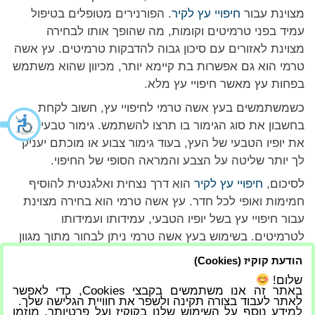
מצוינת עבור
חיפויי עץ לקיר
. הפורנירים מטופלים בטיפול
עמיד בפני טרמיטים וקומות, מה שהופך אותו לבחירה
מצוינת לאזורים עם סיכון גבוה להדבקות טרמיטים. עץ אשה
טרמי הוא גם אפשרות בת קיימא יותר, מכיוון שהוא משתמש
בפחות עץ מאשר חיפויי עץ מלא.
כשמשתמשים בעץ אשה טרמי לחיפויי עץ, חשוב לקחת
בחשבון את סוג הגימור בו תרצו להשתמש. גימור טבעי יציג
את יופיו הטבעי של העץ, בעוד גימור צבוע או מוכתם יעניק
לך יותר שליטה על הצבע והמראה הסופי של החיפוי.
לסיכום,
חיפויי עץ לקיר
הוא דרך נצחית ואלגנטית להוסיף
חמימות ואופי לכל חדר. עץ אשה טרמי הוא בחירה מצוינת
עבור חיפויי עץ בשל יופיו הטבעי, עמידותו ועמידותו
לטרמיטים. בשימוש בעץ אשה טרמי ניתן לבחור מתוך מגוון
גימורים להשגת המראה והסגנון הרצויים. עם החמימות
הודעת קוקיז (Cookies)
והמרקם הטבעיים שלו, חיפוי עץ יכול להפוך כל חדר לחלל
שלום!
יפה ומזמין.
באתר זה אנו משתמשים בקבצי Cookies, כדי לאפשר
לאתר לעבוד בצורה תקינה ולשפר את חוויית הגלישה שלך.
למידע נוסף על השימוש שלנו בקוקיז ועל פרטיותך, מוזמן