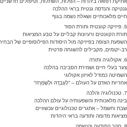
אתיקת רפואה ביהדות – הפלות, השתלות, וטיפולים חדשניים
גנטיקה והנדסה גנטית בראי ההלכה
חיים מלאכותיים ושאלת נשמה בגוף
5. פיזיקה קוונטית ותורת הסוד
תורת הקוונטים ורעיונות קבליים על טבע המציאות
השפעת הצופה בפיזיקה מול היסודות הפילוסופיים של הבחיר
רב-יקומים, מקבילים להשגחה פרטית
6. אקולוגיה ותורה
צער בעלי חיים ושמירת הסביבה בהלכה
השמיטה כמודל לאיזון אקולוגי
אחריות האדם על העולם – "לְעָבְדָהּ וּלְשָׁמְרָהּ"
7. טכנולוגיה והלכה
בינה מלאכותית והשפעותיה על עולם ההלכה
שבת וחשמל – אתגרים טכנולוגיים עכשוויים
מציאות מדומה ותודעה בראי היהדות
8. חקר התודעה והנשמה