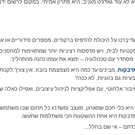
 לא עוד גאדג'ט מגניב; היא פתרון אמיתי. במקום לרשום יד
יברנו על היכולת להדפיס ברקודים, מספרים סידוריים או אפ
טיות לבית, ויש מדפסות רציניות יותר שמתאימות למחסנים,
י מסתדר עם טכנולוגיה – ימצא את עצמו נהנה מהתהליך.
דבקות
, מבינים עד כמה היא מצמצמת בזבוז. אין צורך לקנו
עיות גם בזוגיות, לא ככה?
בור אלחוטי, עם אפליקציות לניהול עיצובים, ואפילו כאלה
היא כלי חכם שמארגן, מעצב ומשדרג כל תחום שבו משתמשים
 מדבקות היא אחת ההשקעות הכי משתלמות שתעשו.
בדתם – אי שם בחלל…