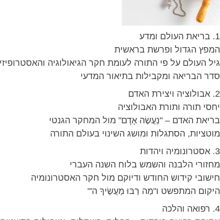
1. בריאת העולם ומדע
המפץ הגדול ופרשת בראשית
גיל העולם על פי התורה לעומת חקר הגיאולוגיה והאסטרופיזי
סדר הבריאה ומקבילות בתיאור המדעי
2. אבולוציה ויצירת האדם
יחסי תורה ותורת האבולוציה
בריאת האדם – "נַעֲשֶׂה אָדָם" מול המחקר הגנטי
מוטציות, הסתגלות ומושג השינוי בעולם התורה
3. אסטרונומיה ויהדות
מחזורי הלבנה והשמש בלוח השנה העברי
חישובי קידוש החודש ודיוקם מול חקר האסטרונומיה
היקום המתפשט ו"מַה רַּבּוּ מַעֲשֶׂיךָ ה'"
4. רפואה והלכה