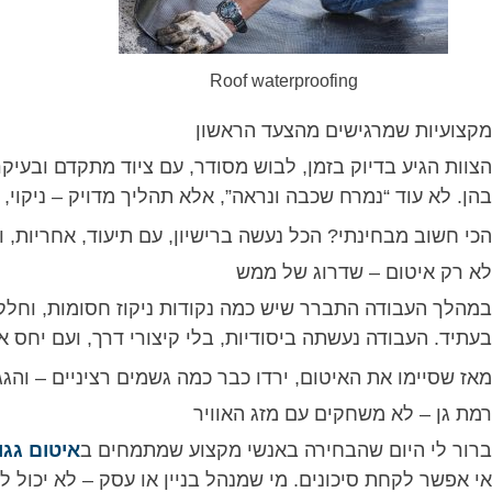
Roof waterproofing
מקצועיות שמרגישים מהצעד הראשון
הצוות הגיע בדיוק בזמן, לבוש מסודר, עם ציוד מתקדם ובעיק
בהן. לא עוד “נמרח שכבה ונראה”, אלא תהליך מדויק – ניקוי
הכי חשוב מבחינתי? הכל נעשה ברישיון, עם תיעוד, אחריות, 
לא רק איטום – שדרוג של ממש
במהלך העבודה התברר שיש כמה נקודות ניקוז חסומות, וחלק מ
בעתיד. העבודה נעשתה ביסודיות, בלי קיצורי דרך, ועם יחס אי
מאז שסיימו את האיטום, ירדו כבר כמה גשמים רציניים – והגג י
רמת גן – לא משחקים עם מזג האוויר
ברור לי היום שהבחירה באנשי מקצוע שמתמחים ב
איטום גגו
אי אפשר לקחת סיכונים. מי שמנהל בניין או עסק – לא יכול 