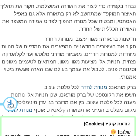
נבחר בקפידה כדי ליצור את האווירה המושלמת. חקור את תהליך
האיצור המוקפד שמתחשב לא רק בתאורה אלא גם באפיל
האסתטי, ומבטיח שכל מנורה תהפוך לפריט אמירה המשפר את
האווירה הכללית של החדר.
חדשנות בתאורה: מגוון עיצובי מנורות החדר
חקור את העיצובים החדשניים המפארים את המדפים של חנויות
מיוחדות למנורות חדרים. מאבזור מודרני מלוטש ועד לקלאסיקה
נצחית, חנויות אלו מציעות מגוון מגוון, המתאים לטעמים מגוונים
וסגנונות פנים. לטבול את עצמך בעולם שבו הארה פוגשת ביטוי
אמנותי.
ברק מותאם:
מנורת לחדר
לכל פלטת עיצוב
חשפו את הקונספט של ברק מותאם, שכן חנויות אלו נותנות
מענה לכל פלטת עיצוב. בין אם מדובר בגן עדן מינימליסטי,
מקום מפלט בוהמייני או תפאורה קלאסית, אוסף
מנורת לחדר
נבנה מתוך מחשבה כדי להשלים ולהעלות את האופי הייחודי של
הודעת קוקיז (Cookies)
כל חלל מגורים.
שלום!
לסיכום, חנות המנורות המתמחה בחדר מתגלה כגן עדן למי