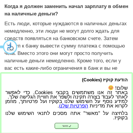
Когда я должен заменить начал зарплату в обмен
на наличные деньги?
Есть люди, которые нуждаются в наличных деньгах
немедленно, эти люди не могут долго ждать для
средств появляться на банковском счете. Затем
доступ к банку вывести сумму платежа с помощью
чека. Вместо этого они могут просто получить
наличные деньги немедленно. Кроме того, если у
вас есть какие-либо ограничения в банк и вы не
можете депонировать чек или, наоборот, у вас нет
הודעת קוקיז (Cookies)
счета в банке, вы получите денежную стоимость,
שלום!
указанную на чеке немедленно путем мирных
באתר זה אנו משתמשים בקבצי Cookies, כדי לאפשר
לאתר לעבוד בצורה תקינה ולשפר את חוויית הגלישה שלך.
перемен. Проверки заинтересованы в
למידע נוסף על השימוש שלנו בקוקיז ועל פרטיותך, מוזמן
дисконтирование услуг для частных или
לקרוא את מדיניות
הפרטיות שלנו
.
коммерческих целях?
Свяжитесь с нами сейчас
с
בלחיצה על "מאשר" אתה מסכים לתנאי השימוש שלנו
בקוקיז.
миром перемен и будут рады помочь Вам!
מאשר